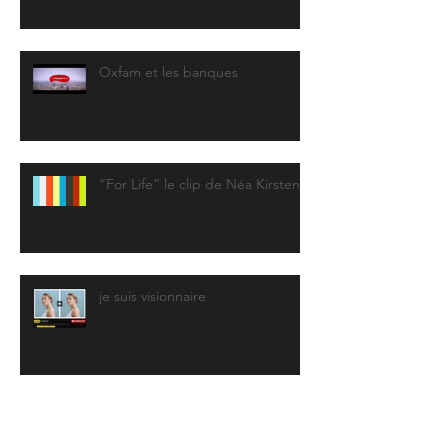
Oxfam et les banques
“For Life” le clip de Néa Kirsten
je suis visionnaire